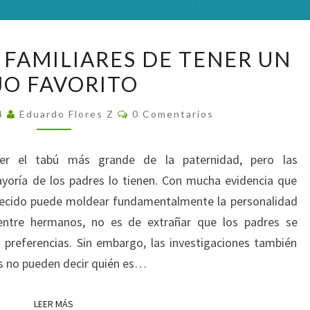
REPERCUSIONES
 FAMILIARES DE TENER UN
FAMILIARES
JO FAVORITO
DE
TENER
Comentarios
24
Eduardo Flores Z
0 Comentarios
UN
HIJO
ser el tabú más grande de la paternidad, pero las
FAVORITO
yoría de los padres lo tienen. Con mucha evidencia que
orecido puede moldear fundamentalmente la personalidad
 entre hermanos, no es de extrañar que los padres se
 preferencias. Sin embargo, las investigaciones también
os no pueden decir quién es…
LEER MÁS
LEER MÁS