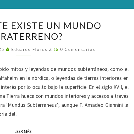
¿REALMENTE
E EXISTE UN MUNDO
EXISTE
TRATERRENO?
UN
MUNDO
Comentarios
025
Eduardo Flores Z
0 Comentarios
INTRATERRENO?
habido mitos y leyendas de mundos subterráneos, como el
lfaheim en la nórdica, o leyendas de tierras interiores en
nterés por lo oculto bajo la superficie. En el siglo XVII, el
una Tierra hueca con mundos interiores y accesos a través
ra ‘Mundus Subterraneus’; aunque F. Amadeo Giannini la
toria del…
LEER MÁS
LEER MÁS