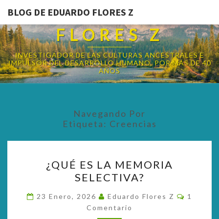
BLOG DE EDUARDO FLORES Z
BLOG DE EDUARDO
FLORES Z
INVESTIGADOR DE LAS CULTURAS ANCESTRALES E
IMPULSOR DEL DESARROLLO HUMANO, POR MÁS DE 40
AÑOS
Navegando Por
Etiqueta:
Creencias
¿QUÉ
¿QUÉ ES LA MEMORIA
ES
SELECTIVA?
LA
MEMORIA
Comenta
23 Enero, 2026
Eduardo Flores Z
1
SELECTIVA?
Comentario