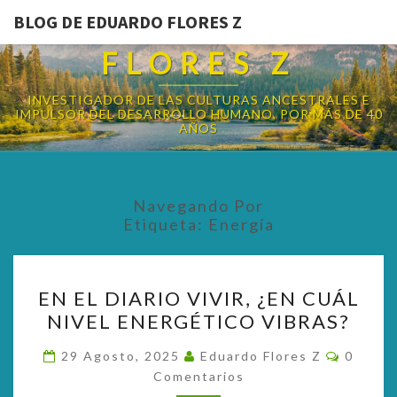
BLOG DE EDUARDO FLORES Z
BLOG DE EDUARDO
FLORES Z
INVESTIGADOR DE LAS CULTURAS ANCESTRALES E
IMPULSOR DEL DESARROLLO HUMANO, POR MÁS DE 40
AÑOS
Navegando Por
Etiqueta:
Energía
EN
EN EL DIARIO VIVIR, ¿EN CUÁL
EL
NIVEL ENERGÉTICO VIBRAS?
DIARIO
VIVIR,
Coment
29 Agosto, 2025
Eduardo Flores Z
0
¿EN
Comentarios