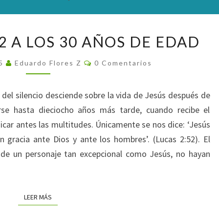
JESÚS,
12 A LOS 30 AÑOS DE EDAD
DE
LOS
Comentarios
25
Eduardo Flores Z
0 Comentarios
12
A
 del silencio desciende sobre la vida de Jesús después de
LOS
rse hasta dieciocho años más tarde, cuando recibe el
30
car antes las multitudes. Únicamente se nos dice: ‘Jesús
AÑOS
en gracia ante Dios y ante los hombres’. (Lucas 2:52). El
DE
de un personaje tan excepcional como Jesús, no hayan
EDAD
LEER MÁS
LEER MÁS