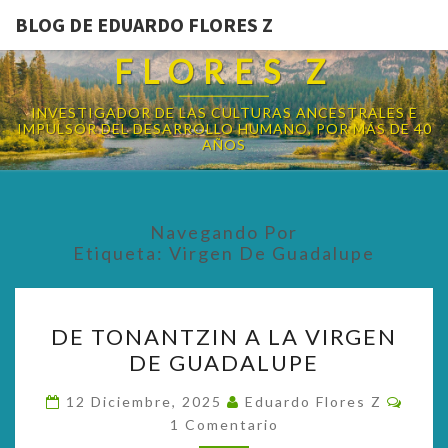
BLOG DE EDUARDO FLORES Z
BLOG DE EDUARDO
FLORES Z
INVESTIGADOR DE LAS CULTURAS ANCESTRALES E
IMPULSOR DEL DESARROLLO HUMANO, POR MÁS DE 40
AÑOS
Navegando Por
Etiqueta:
Virgen De Guadalupe
DE
DE TONANTZIN A LA VIRGEN
TONANTZIN
DE GUADALUPE
A
LA
Come
12 Diciembre, 2025
Eduardo Flores Z
VIRGEN
1 Comentario