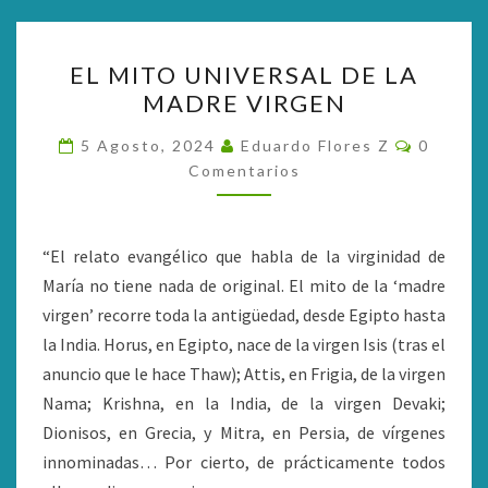
EL
EL MITO UNIVERSAL DE LA
MITO
MADRE VIRGEN
UNIVERSAL
DE
Comenta
5 Agosto, 2024
Eduardo Flores Z
0
LA
Comentarios
MADRE
VIRGEN
“El relato evangélico que habla de la virginidad de
María no tiene nada de original. El mito de la ‘madre
virgen’ recorre toda la antigüedad, desde Egipto hasta
la India. Horus, en Egipto, nace de la virgen Isis (tras el
anuncio que le hace Thaw); Attis, en Frigia, de la virgen
Nama; Krishna, en la India, de la virgen Devaki;
Dionisos, en Grecia, y Mitra, en Persia, de vírgenes
innominadas… Por cierto, de prácticamente todos