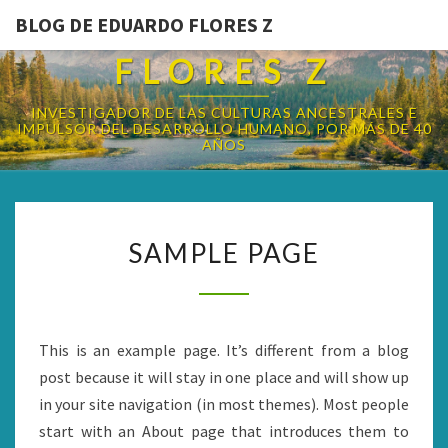
BLOG DE EDUARDO FLORES Z
BLOG DE EDUARDO
FLORES Z
INVESTIGADOR DE LAS CULTURAS ANCESTRALES E
IMPULSOR DEL DESARROLLO HUMANO, POR MÁS DE 40
AÑOS
SAMPLE
SAMPLE PAGE
PAGE
This is an example page. It’s different from a blog
post because it will stay in one place and will show up
in your site navigation (in most themes). Most people
start with an About page that introduces them to