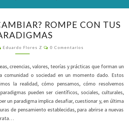
¿TE
 CAMBIAR? ROMPE CON TUS
RESISTES
ARADIGMAS
A
CAMBIAR?
Comentarios
Eduardo Flores Z
0 Comentarios
ROMPE
CON
as, creencias, valores, teorías y prácticas que forman un
TUS
na comunidad o sociedad en un momento dado. Estos
PARADIGMAS
bimos la realidad, cómo pensamos, cómo resolvemos
radigmas pueden ser científicos, sociales, culturales,
er un paradigma implica desafiar, cuestionar y, en última
turas de pensamiento establecidas, para abrirse a nuevas
 trata…