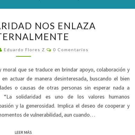
LA
ARIDAD NOS ENLAZA
SOLIDARIDAD
TERNALMENTE
NOS
ENLAZA
Comentarios
Eduardo Flores Z
0 Comentarios
FRATERNALMENTE
y moral que se traduce en brindar apoyo, colaboración y
 en actuar de manera desinteresada, buscando el bien
dades o causas de otras personas sin esperar nada a
d? “La solidaridad es uno de los valores humanos
asión y la generosidad. Implica el deseo de cooperar y
 momentos de vulnerabilidad, aun cuando…
LEER MÁS
LEER MÁS