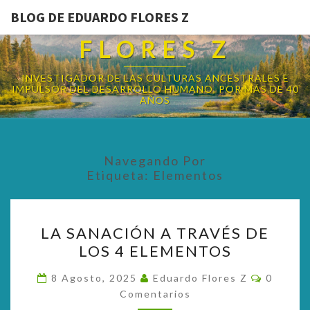
BLOG DE EDUARDO FLORES Z
BLOG DE EDUARDO
FLORES Z
INVESTIGADOR DE LAS CULTURAS ANCESTRALES E
IMPULSOR DEL DESARROLLO HUMANO, POR MÁS DE 40
AÑOS
Navegando Por
Etiqueta:
Elementos
LA
LA SANACIÓN A TRAVÉS DE
SANACIÓN
LOS 4 ELEMENTOS
A
TRAVÉS
Comenta
8 Agosto, 2025
Eduardo Flores Z
0
DE
Comentarios