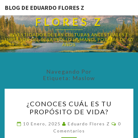
BLOG DE EDUARDO FLORES Z
BLOG DE EDUARDO
FLORES Z
INVESTIGADOR DE LAS CULTURAS ANCESTRALES E
IMPULSOR DEL DESARROLLO HUMANO, POR MÁS DE 40
AÑOS
Navegando Por
Etiqueta:
Maslow
¿CONOCES
¿CONOCES CUÁL ES TU
CUÁL
PROPÓSITO DE VIDA?
ES
TU
Comenta
10 Enero, 2025
Eduardo Flores Z
0
PROPÓSITO
Comentarios