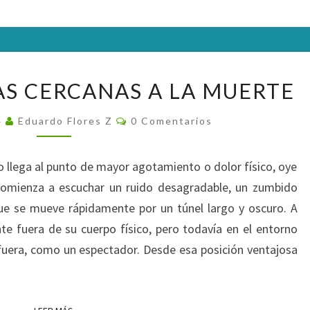
LAS
AS CERCANAS A LA MUERTE
EXPERIENCIAS
CERCANAS
Comentarios
4
Eduardo Flores Z
0 Comentarios
A
LA
llega al punto de mayor agotamiento o dolor físico, oye
MUERTE
Comienza a escuchar un ruido desagradable, un zumbido
que se mueve rápidamente por un túnel largo y oscuro. A
te fuera de su cuerpo físico, pero todavía en el entorno
fuera, como un espectador. Desde esa posición ventajosa
LEER MÁS