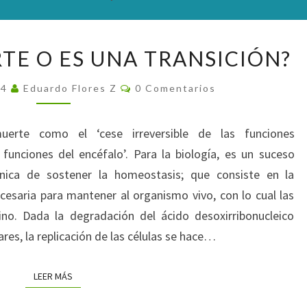
¿EXISTE
RTE O ES UNA TRANSICIÓN?
LA
MUERTE
Comentarios
24
Eduardo Flores Z
0 Comentarios
O
ES
uerte como el ‘cese irreversible de las funciones
UNA
 funciones del encéfalo’. Para la biología, es un suceso
TRANSICIÓN?
ánica de sostener la homeostasis; que consiste en la
ecesaria para mantener al organismo vivo, con lo cual las
ino. Dada la degradación del ácido desoxirribonucleico
res, la replicación de las células se hace…
LEER MÁS
LEER MÁS