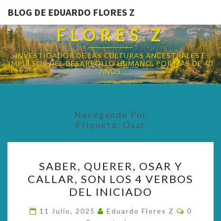
BLOG DE EDUARDO FLORES Z
BLOG DE EDUARDO
FLORES Z
INVESTIGADOR DE LAS CULTURAS ANCESTRALES E
IMPULSOR DEL DESARROLLO HUMANO, POR MÁS DE 40
AÑOS
Navegando Por
Etiqueta:
Osar
SABER,
SABER, QUERER, OSAR Y
QUERER,
CALLAR, SON LOS 4 VERBOS
OSAR
DEL INICIADO
Y
CALLAR,
Comentar
11 Julio, 2025
Eduardo Flores Z
0