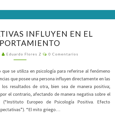
LAS
TIVAS INFLUYEN EN EL
EXPECTATIVAS
PORTAMIENTO
INFLUYEN
EN
Comentarios
4
Eduardo Flores Z
0 Comentarios
EL
COMPORTAMIENTO
 que se utiliza en psicología para referirse al fenómeno
eencias que posee una persona influyen directamente en las
 los resultados de otra, bien sea de manera positiva;
por el contrario, afectando de manera negativa sobre el
” (“Instituto Europeo de Psicología Positiva. Efecto
xpectativas”). “El mito griego…