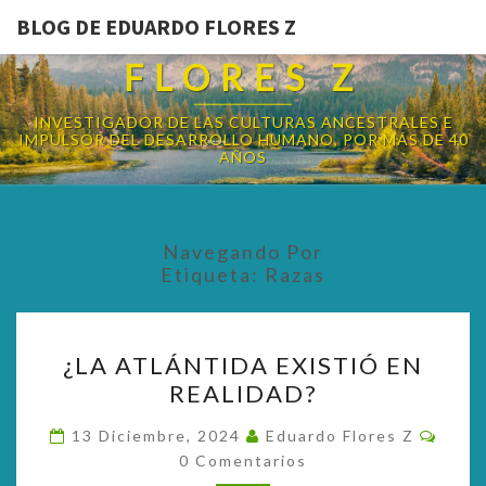
BLOG DE EDUARDO FLORES Z
BLOG DE EDUARDO
FLORES Z
INVESTIGADOR DE LAS CULTURAS ANCESTRALES E
IMPULSOR DEL DESARROLLO HUMANO, POR MÁS DE 40
AÑOS
Navegando Por
Etiqueta:
Razas
¿LA
¿LA ATLÁNTIDA EXISTIÓ EN
ATLÁNTIDA
REALIDAD?
EXISTIÓ
EN
Come
13 Diciembre, 2024
Eduardo Flores Z
REALIDAD?
0 Comentarios