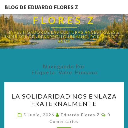
BLOG DE EDUARDO FLORES Z
BLOG DE EDUARDO
FLORES Z
INVESTIGADOR DE LAS CULTURAS ANCESTRALES E
IMPULSOR DEL DESARROLLO HUMANO, POR MÁS DE 40
AÑOS
Navegando Por
Etiqueta:
Valor Humano
LA
LA SOLIDARIDAD NOS ENLAZA
SOLIDARIDAD
FRATERNALMENTE
NOS
ENLAZA
Comentar
5 Junio, 2026
Eduardo Flores Z
0
FRATERNALMENTE
Comentarios