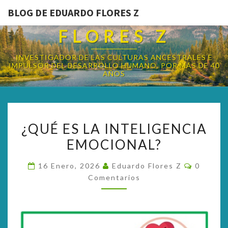
BLOG DE EDUARDO FLORES Z
BLOG DE EDUARDO
FLORES Z
INVESTIGADOR DE LAS CULTURAS ANCESTRALES E
IMPULSOR DEL DESARROLLO HUMANO, POR MÁS DE 40
AÑOS
¿QUÉ
¿QUÉ ES LA INTELIGENCIA
ES
EMOCIONAL?
LA
INTELIGENCIA
Comenta
16 Enero, 2026
Eduardo Flores Z
0
EMOCIONAL?
Comentarios