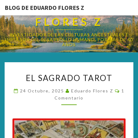
BLOG DE EDUARDO FLORES Z
BLOG DE EDUARDO
FLORES Z
INVESTIGADOR DE LAS CULTURAS ANCESTRALES E
IMPULSOR DEL DESARROLLO HUMANO, POR MÁS DE 40
AÑOS
EL
EL SAGRADO TAROT
SAGRADO
TAROT
Coment
24 Octubre, 2025
Eduardo Flores Z
1
Comentario