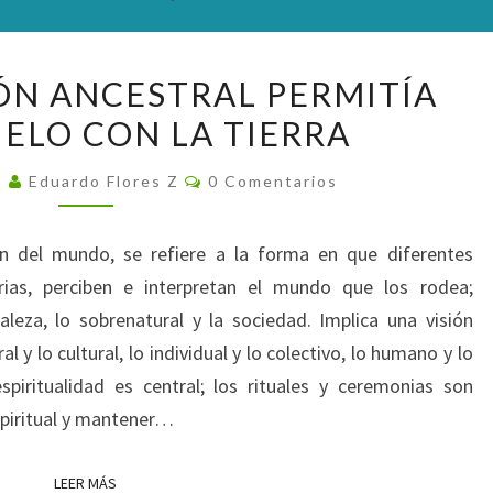
LA
ÓN ANCESTRAL PERMITÍA
COSMOVISIÓN
IELO CON LA TIERRA
ANCESTRAL
PERMITÍA
Comentarios
5
Eduardo Flores Z
0 Comentarios
UNIR
AL
ión del mundo, se refiere a la forma en que diferentes
CIELO
arias, perciben e interpretan el mundo que los rodea;
CON
aleza, lo sobrenatural y la sociedad. Implica una visión
LA
al y lo cultural, lo individual y lo colectivo, lo humano y lo
TIERRA
spiritualidad es central; los rituales y ceremonias son
piritual y mantener…
LEER MÁS
LEER MÁS