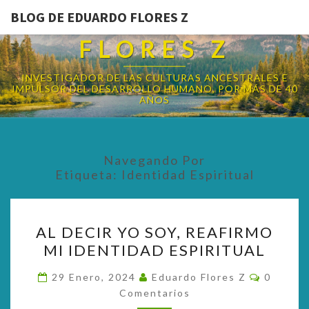
BLOG DE EDUARDO FLORES Z
BLOG DE EDUARDO
FLORES Z
INVESTIGADOR DE LAS CULTURAS ANCESTRALES E
IMPULSOR DEL DESARROLLO HUMANO, POR MÁS DE 40
AÑOS
Navegando Por
Etiqueta:
Identidad Espiritual
AL
AL DECIR YO SOY, REAFIRMO
DECIR
MI IDENTIDAD ESPIRITUAL
YO
SOY,
Comenta
29 Enero, 2024
Eduardo Flores Z
0
REAFIRMO
Comentarios