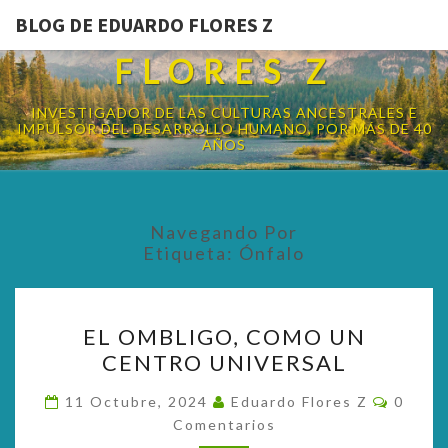
BLOG DE EDUARDO FLORES Z
BLOG DE EDUARDO
FLORES Z
INVESTIGADOR DE LAS CULTURAS ANCESTRALES E
IMPULSOR DEL DESARROLLO HUMANO, POR MÁS DE 40
AÑOS
Navegando Por
Etiqueta:
Ónfalo
EL
EL OMBLIGO, COMO UN
OMBLIGO,
CENTRO UNIVERSAL
COMO
UN
Coment
11 Octubre, 2024
Eduardo Flores Z
0
CENTRO
Comentarios