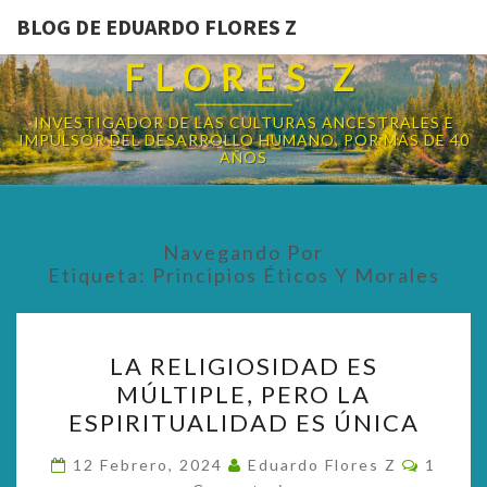
BLOG DE EDUARDO FLORES Z
BLOG DE EDUARDO
FLORES Z
INVESTIGADOR DE LAS CULTURAS ANCESTRALES E
IMPULSOR DEL DESARROLLO HUMANO, POR MÁS DE 40
AÑOS
Navegando Por
Etiqueta:
Principios Éticos Y Morales
LA
LA RELIGIOSIDAD ES
RELIGIOSIDAD
MÚLTIPLE, PERO LA
ES
ESPIRITUALIDAD ES ÚNICA
MÚLTIPLE,
PERO
Coment
12 Febrero, 2024
Eduardo Flores Z
1