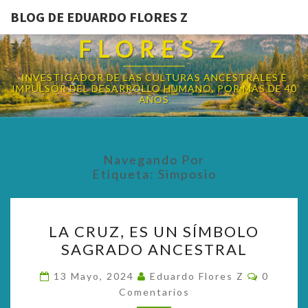
BLOG DE EDUARDO FLORES Z
BLOG DE EDUARDO
FLORES Z
INVESTIGADOR DE LAS CULTURAS ANCESTRALES E
IMPULSOR DEL DESARROLLO HUMANO, POR MÁS DE 40
AÑOS
Navegando Por
Etiqueta:
Simposio
LA
LA CRUZ, ES UN SÍMBOLO
CRUZ,
SAGRADO ANCESTRAL
ES
UN
Comenta
13 Mayo, 2024
Eduardo Flores Z
0
SÍMBOLO
Comentarios