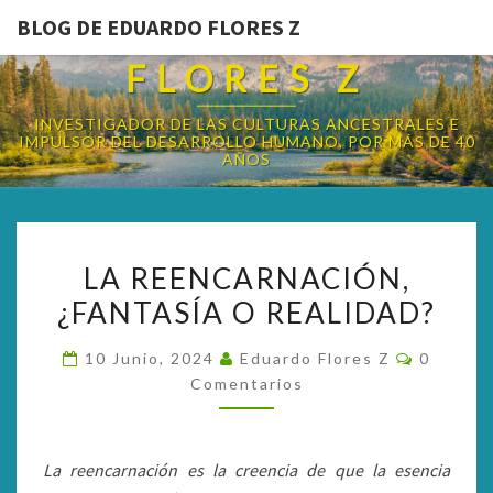
BLOG DE EDUARDO FLORES Z
BLOG DE EDUARDO
FLORES Z
INVESTIGADOR DE LAS CULTURAS ANCESTRALES E
IMPULSOR DEL DESARROLLO HUMANO, POR MÁS DE 40
AÑOS
LA
LA REENCARNACIÓN,
REENCARNACIÓN,
¿FANTASÍA O REALIDAD?
¿FANTASÍA
O
Comenta
10 Junio, 2024
Eduardo Flores Z
0
REALIDAD?
Comentarios
La reencarnación es la creencia de que la esencia