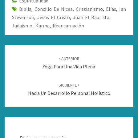
Espiritualidad
Biblia
,
Concilio De Nicea
,
Cristianismo
,
Elías
,
Ian
Stevenson
,
Jesús El Cristo
,
Juan El Bautista
,
Judaísmo
,
Karma
,
Reencarnación
Navegación
de
ANTERIOR
entradas
Yoga Para Una Vida Plena
SIGUIENTE
Hacia Un Desarrollo Personal Holístico