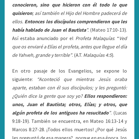
conocieron, sino que hicieron con él todo lo que
quisieron
; así también el Hijo del Hombre padecerá de
ellos.
Entonces los discípulos comprendieron que les
había hablado de Juan el Bautista
”.
(Mateo 17:10-13).
Así estaba anunciado por el
Profeta Malaquías
: “
Ved
que os enviaré a Elías el profeta, antes que llegue el día
de Yahveh, grande y terrible”
. (A.T.
Malaquías 4:5
).
En otro pasaje de los Evangelios, se expone lo
siguiente:
“Aconteció que mientras Jesús oraba
aparte, estaban con él sus discípulos; y les preguntó:
¿Quién dice la gente que soy yo?
Ellos respondieron:
unos, Juan el Bautista; otros, Elías;
y otros, que
algún profeta de los antiguos ha resucitado
”
. (Lucas
9:18-19). También se encuentra, en Mateo 16:13-14 y
Marcos 8:27-28. ¡Todos ellos muertos! ¿Por qué Jesús
les preguntó de esa manera?, porque en esa época, los