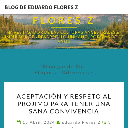
BLOG DE EDUARDO FLORES Z
BLOG DE EDUARDO
FLORES Z
INVESTIGADOR DE LAS CULTURAS ANCESTRALES E
IMPULSOR DEL DESARROLLO HUMANO, POR MÁS DE 40
AÑOS
Navegando Por
Etiqueta:
Diferencias
ACEPTACIÓN
ACEPTACIÓN Y RESPETO AL
Y
PRÓJIMO PARA TENER UNA
RESPETO
SANA CONVIVENCIA
AL
PRÓJIMO
Comentar
15 Abril, 2024
Eduardo Flores Z
3