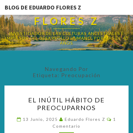
BLOG DE EDUARDO FLORES Z
BLOG DE EDUARDO
FLORES Z
INVESTIGADOR DE LAS CULTURAS ANCESTRALES E
IMPULSOR DEL DESARROLLO HUMANO, POR MÁS DE 40
AÑOS
Navegando Por
Etiqueta:
Preocupación
EL
EL INÚTIL HÁBITO DE
INÚTIL
PREOCUPARNOS
HÁBITO
DE
Comenta
13 Junio, 2025
Eduardo Flores Z
1
PREOCUPARNOS
Comentario