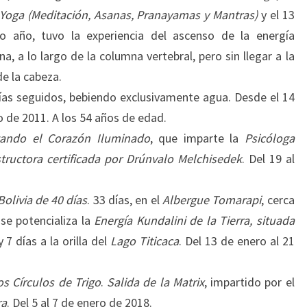
 Yoga
(Meditación, Asanas, Pranayamas y Mantras)
y el 13
 año, tuvo la experiencia del ascenso de la energía
, a lo largo de la columna vertebral, pero sin llegar a la
de la cabeza.
días seguidos, bebiendo exclusivamente agua. Desde el 14
o de 2011. A los 54 años de edad.
tando el Corazón Iluminado
, que imparte la
Psicóloga
tructora certificada por Drúnvalo Melchisedek
. Del 19 al
Bolivia de 40 días
. 33 días, en el
Albergue Tomarapi
, cerca
se potencializa la
Energía Kundalini
de la Tierra, situada
 7 días a la orilla del
Lago Titicaca
. Del 13 de enero al 21
os Círculos de Trigo
.
Salida de la Matrix
, impartido por el
ra
. Del 5 al 7 de enero de 2018.