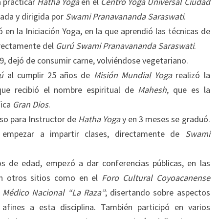
a practicar
Hatha Yoga
en el
Centro Yoga Universal Ciudad
ada y dirigida por
Swami Pranavananda Saraswati
.
 en la Iniciación Yoga, en la que aprendió las técnicas de
irectamente del
Gurú
Swami Pranavananda Saraswati
.
79, dejó de consumir carne, volviéndose vegetariano.
ú
al cumplir 25 años de
Misión Mundial Yoga
realizó la
ue recibió el nombre espiritual de
Mahesh
, que es la
fica
Gran Dios
.
so para Instructor de
Hatha Yoga
y en 3 meses se graduó.
a empezar a impartir clases, directamente de
Swami
os de edad, empezó a dar conferencias públicas, en las
en otros sitios como en el
Foro Cultural Coyoacanense
 Médico Nacional “La Raza”
; disertando sobre aspectos
afines a esta disciplina. También participó en varios