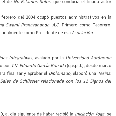
 el de
No Estamos Solos
, que conducía el finado actor
febrero del 2004 ocupó puestos administrativos en la
na Swami Pranavananda, A.C.
Primero como Tesorero,
y finalmente como Presidente de esa
Asociación
.
nas Integrativas
, avalado por la
Universidad Autónoma
do por
T.N. Eduardo García Bonada
(q.e.p.d.), desde marzo
ra finalizar y aprobar el
Diplomado
, elaboró una
Tesina
:
 Sales de Schüssler relacionada con los 12 Signos del
9, al día siguiente de haber recibió la
Iniciación Yoga
, se