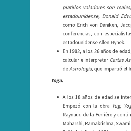
platillos voladores son reales
estadounidense, Donald Edw
como Erich von Däniken, Jacqu
conferencias, con especialist
estadounidense Allen Hynek.
En 1982, a los 26 años de edad
calcular e interpretar
Cartas As
de
Astrología
, que impartió el 
Yoga.
A los 18 años de edad se inter
Empezó con la obra
Yug, Yo
Raynaud de la Ferrière y con
Maharshi, Ramakrishna, Swami 